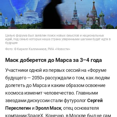
Целью форума был заявлен поиск новых смыслов и национальных
идей, под сенью которых наша страна уверенными шагами будет идти в
будущее
Фото: © Кирилл Каллиников, РИА «Новости»
Маск доберется до Марса за 3–4 года
Участники одной из первых сессий на «Форуме
будущего — 2050» рассуждали о том, как людям
долететь до Марса и каким образом освоение
космоса изменит человечество. Главными
звездами дискуссии стали футуролог
Сергей
Переслегин
и
Эролл Маск
, отец основателя
компании SpaceX. Конечно, в Москве был не сам