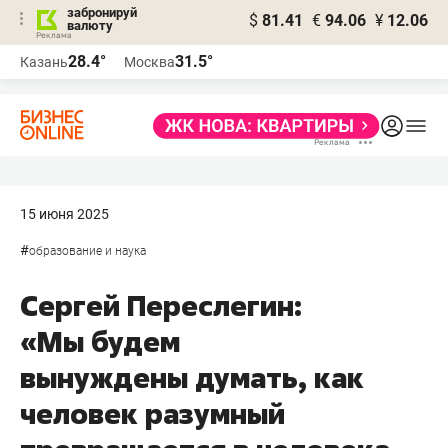
забронируй
$
81.41
€
94.06
¥
12.06
валюту
28.4°
31.5°
Казань
Москва
15 июня 2025
#
образование и наука
Сергей Переслегин:
«Мы будем
вынуждены думать, как
человек разумный