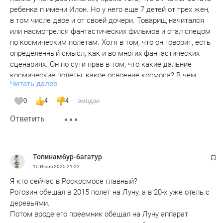
ребенка п имени Илон. Но у него еще 7 детей от трех жен,
в том числе двое и от своей дочери. Товарищ начитался
или насмотрелся фантастических фильмов и стал спецом
по космическим полетам. Хотя в том, что он говорит, есть
определенный смысл, как и во многих фантастических
сценариях. Он по сути прав в том, что какие дальние
космические полеты, какое освоение космоса? В чем
Читать далее
смысл таких полетов, кроме чьих-то амбиций. И понимает
ли чел, что кидать треть ВВП на космос – это просто
0
4
4
эмодзи
самоубийство, вскоре не о космосе будут говорить, а о
Ответить
том, как народу выжить в этой стране, где есть такие
«мечтатели». Хорошо, конкретно, что даст той же России
или США полет на Марс, потратив сотни и сотни
миллиардов долларов, что в итоге? Да, ничего, одни
Топинамбур-багатур
убытки. Могу понять, если на Земле полностью исчезнет
15 Июня 2025
21:22
место для проживания человека, еще как-то можно
Я кто сейчас в Роскосмосе главный?
понять то, что может на Марсе человек приживется, хотя
Рогозин обещал в 2015 полет на Луну, а в 20-х уже отель с
вряд ли. Только в фантастических фильмах. Это же
деревьями.
просто глупость. Космос полностью враждебная среда
Потом вроде его преемник обещал на Луну аппарат
для человека. Даже полет на Марс в одну сторону – уже