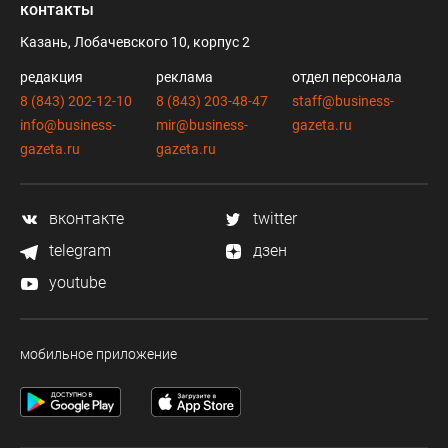
стыковаться к астероидам и вполне возможно, может
контакты
там будут добывать какие-то полезные ископаемые, но и
Казань, Лобачевского 10, корпус 2
тут много проблем. Многие из них тоже неразрешимые.
Так что даже такие форумы – пустая трата денег.
редакция
реклама
отдел персонала
8 (843) 202-12-10
8 (843) 203-48-47
staff@business-
info@business-
mir@business-
gazeta.ru
gazeta.ru
gazeta.ru
вконтакте
twitter
telegram
дзен
youtube
мобильное приложение