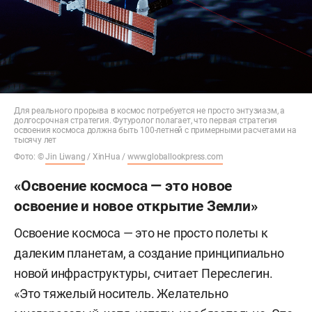
Для реального прорыва в космос потребуется не просто энтузиазм, а
долгосрочная стратегия. Футуролог полагает, что первая стратегия
освоения космоса должна быть 100-летней с примерными расчетами на
тысячу лет
Фото: ©
Jin Liwang
/ XinHua /
www.globallookpress.com
«Освоение космоса — это новое
освоение и новое открытие Земли»
Освоение космоса — это не просто полеты к
далеким планетам, а создание принципиально
новой инфраструктуры, считает Переслегин.
«Это тяжелый носитель. Желательно