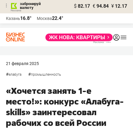
забронируй
$
82.17
€
94.84
¥
12.17
валюту
16.8°
22.4°
Казань
Москва
21 февраля 2025
#
#
елабуга
промышленность
«Хочется занять 1-е
место!»: конкурс «Алабуга-
skills» заинтересовал
рабочих со всей России