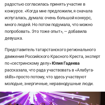
22. Техническое обслуживание и ремонт
радостью согласилась принять участие в
сельскохозяйственной техники и оборудования.
конкурсе. «Когда мне предложили, я сначала
испугалась, думала: очень большой конкурс,
23. Эксплуатация сельскохозяйственных машин
много людей. Но потом подумала, что можно
— тракторист-машинист.
попробовать. Это тоже опыт», — добавила
девушка.
Представитель татарстанского регионального
движения Российского Красного Креста, эксперт
по «сестринскому делу»
Юлия Гадеева
рассказала, что рада участвовать в «Алабуга-
skills» просто потому, что здесь участвуют
молодые, энергичные, неравнодушные люди.