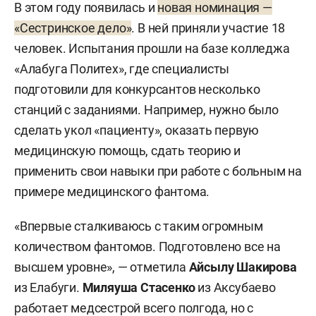
14. Технолог по специальности «Технология
В этом году появилась и
новая номинация —
машиностроения».
«Сестринское дело»
. В ней приняли участие 18
человек. Испытания прошли на базе колледжа
15. Лабораторный химический анализ.
«Алабуга Политех», где специалисты
подготовили для конкурсантов несколько
16. Электромонтаж.
станций с заданиями. Например, нужно было
17. Промышленная автоматика.
сделать укол «пациенту», оказать первую
медицинскую помощь, сдать теорию и
18. Сестринское дело.
применить свои навыки при работе с больным на
примере медицинского фантома.
19. Сборка и пусконаладка адресной
автоматической пожарной сигнализации.
«Впервые сталкиваюсь с таким огромным
количеством фантомов. Подготовлено все на
20. Водитель категории С.
высшем уровне», — отметила
Айсылу Шакирова
21. Водитель категории D.
из Елабуги.
Миляуша Стасенко
из Аксубаево
работает медсестрой всего полгода, но с