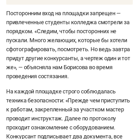
1. Токарные работы на станках с ЧПУ.
Посторонним вход на площадки запрещен —
привлеченные студенты колледжа смотрели за
2. Работы на токарных универсальных станках.
порядком. «Следим, чтобы посторонних не
3. Фрезерные работы на станках с ЧПУ.
пускали. Много желающих, которые бы хотели
сфотографировать, посмотреть. Но ведь завтра
4. Фрезерные работы на универсальных
придут другие конкурсанты, а чертеж один и тот
станках.
же», — объясняла нам Борисова во время
проведения состязания.
5. Сварщик ручной дуговой сварки
неплавящимся вольфрамовым электродом в
На каждой площадке строго соблюдалась
среде защитного газа аргон.
техника безопасности: «Прежде чем приступить
к работам, закрепленный за участком мастер
6. Сварщик ручной дуговой сварки покрытым
проводит инструктаж. Далее по протоколу
штучным электродом.
проходит ознакомление с оборудованием.
7. Сварщик ручной дуговой частично
Конкурсант подписывает два документа, все