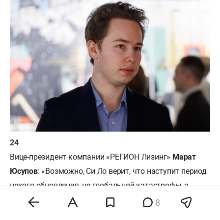
Вице-президент компании «РЕГИОН Лизинг»
Марат
Юсупов
: «Возможно, Си Ло верит, что наступит период
некого обновления, не глобальной катастрофы, а
просто в умах людей произойдет определенный сдвиг
8
и случится изменение нашего образа мыслей».