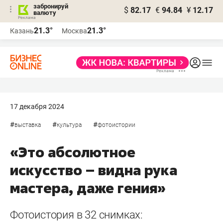
забронируй
$
82.17
€
94.84
¥
12.17
валюту
21.3°
21.3°
Казань
Москва
17 декабря 2024
#
#
#
выставка
культура
фотоистории
«Это абсолютное
искусство – видна рука
мастера, даже гения»
Фотоистория в 32 снимках: