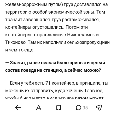
железнодорожным путям) груз доставлялся на
территорию особой экономической зоны. Там
транзит завершался, груз растаможивался,
контейнеры опустошались. Потом эти
контейнеры отправлялись в Нижнекамск и
Тихоново. Там их наполняли сельхозпродукцией
и чем-то еще.
— Значит, ранее нельзя было привезти целый
состав поезда на станцию, а сейчас можно?
— Если у тебя есть 71 контейнер, в принципе, ты
можешь их отправить, куда хочешь. Главное,
чтобы было место, куда это все разом может
прийти. Первая проблема
: такого места, куда
35
целиком поезд мог прийти и сразу целиком за