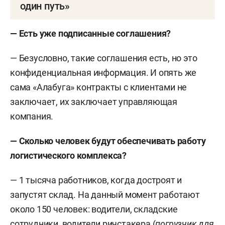
один путь»
Согласно данным справочной системы
— Есть уже подписанные соглашения?
«Контур.Фокус», учредителями ООО «ЛК „Один
пояс и один путь“» являются пять человек. В
— Безусловно, такие соглашения есть, но это
равных частях по 20% принадлежит
Ивану
конфиденциальная информация. И опять же
Ильину
,
Артему Ишутину
,
Максиму Кузьмину
,
сама «Алабуга» контракты с клиентами не
Владиславу Кутузову
и
Альберту Юсупову
.
заключает, их заключает управляющая
Генеральный директор общества —
Ангелина
компания.
Шарипова
.
— Сколько человек будут обеспечивать работу
Компания зарегистрирована 18 сентября 2024
логистического комплекса?
года на территории ОЭЗ «Алабуга».
— 1 тысяча работников, когда достроят и
запустят склад. На данный момент работают
около 150 человек: водители, складские
сотрудники, водители ричстакера (
погрузчик для