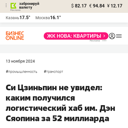
забронируй
$
82.17
€
94.84
¥
12.17
валюту
17.5°
16.1°
Казань
Москва
13 ноября 2024
#
#
промышленность
транспорт
Си Цзиньпин не увидел:
каким получился
логистический хаб им. Дэн
Сяопина за 52 миллиарда