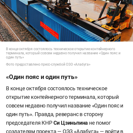
В конце октября состоялось техническое открытие контейнерного
терминала, который совсем недавно получил название «Один пояс и
один путь»
Фото предоставлено пресс-службой ОЭЗ «Алабуга»
«Один пояс и один путь»
В конце октября состоялось техническое
открытие контейнерного терминала, который
совсем недавно получил название «Один пояс и
один путь». Правда, реверанс в сторону
председателя КНР
Си Цзиньпина
не помог
создателям проекта — ОЭЗ «Алабуга» — войти в