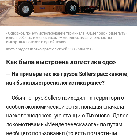
«Основное, почему использование терминала «Один пояс и один путь»
выгодно Sollers и экспортерам, — это консолидация экспортно-
импортных потоков в одной точке»
Фото предоставлено пресс-службой ОЭЗ «Алабуга»
Как была выстроена логистика «до»
— На примере тех же грузов Sollers расскажите,
как была выстроена логистика ранее?
— Обычно груз Sollers приходил на территорию
особой экономической зоны, попадая сначала
на железнодорожную станцию Тихоново. Далее
локомотивами «Менделеевсказота» по путям
необщего пользования (то есть по частным