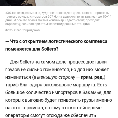
«Обывателю, возможно, будет непонятно, что здесь такого — проехать-
то всего ерунда, километров 60? Но на деле этот путь занимал до 10−14
дней. И все это время пустые контейнеры где-то стоят, проходят
обработку, забивая при этом железнодорожные станции»
Фото: Олег Спиридонов
— Что с открытием логистического комплекса
поменяется для
Sollers
?
— Для Sollers
на самом деле процесс доставки
грузов не сильно поменяется, но для них может
измениться (
в меньшую сторону
—
прим. ред.
)
тариф благодаря закольцовке маршрута. Есть
большое количество импортеров в Закамье, для
которых выгодно будет привозить грузы именно
на этот терминал, потому что контейнерные
операторы смогут отсюда же обеспечить