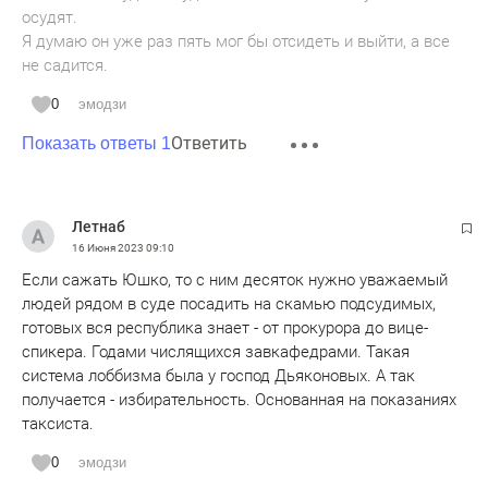
осудят.
Я думаю он уже раз пять мог бы отсидеть и выйти, а все
не садится.
0
эмодзи
Ответить
Показать ответы 1
Летнаб
16 Июня 2023
09:10
Если сажать Юшко, то с ним десяток нужно уважаемый
людей рядом в суде посадить на скамью подсудимых,
готовых вся республика знает - от прокурора до вице-
спикера. Годами числящихся завкафедрами. Такая
система лоббизма была у господ Дьяконовых. А так
получается - избирательность. Основанная на показаниях
таксиста.
0
эмодзи