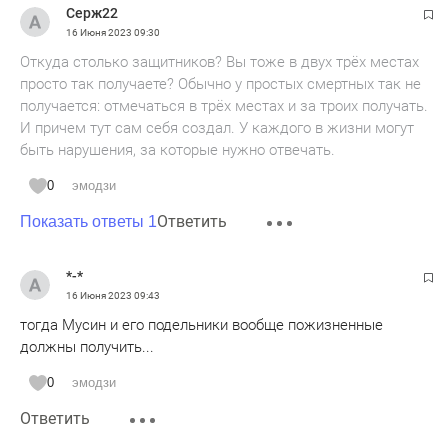
Серж22
чьи - я так и не пойму.
16 Июня 2023
09:30
Откуда столько защитников? Вы тоже в двух трёх местах
просто так получаете? Обычно у простых смертных так не
получается: отмечаться в трёх местах и за троих получать.
И причем тут сам себя создал. У каждого в жизни могут
быть нарушения, за которые нужно отвечать.
0
эмодзи
Ответить
Показать ответы 1
*-*
16 Июня 2023
09:43
тогда Мусин и его подельники вообще пожизненные
должны получить...
0
эмодзи
Ответить