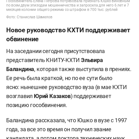
Гособвинитель Елена Петрова потребовала признать Юшко виновным
по всем двум эпизодам мошенничества и запросила для него 6 лет и 7
месяцев колонии общего режима со штрафом в 700 тыс. рублей
Фото: Станислав Шемелов
Новое руководство КХТИ поддерживает
обвинение
На заседании сегодня присутствовала
представитель КНИТУ-КХТИ
Эльвира
Баландина
, которая также выступила в прениях.
Ее речь была краткой, но по ее сути было
ясно: нынешнее руководство вуза (в мае КХТИ
возглавил
Юрий Казаков
) поддерживает
позицию гособвинения.
Баландина рассказала, что Юшко в вузе с 1997
года, за все это время он получил звание
кандидата, а потом доктора технических наук.