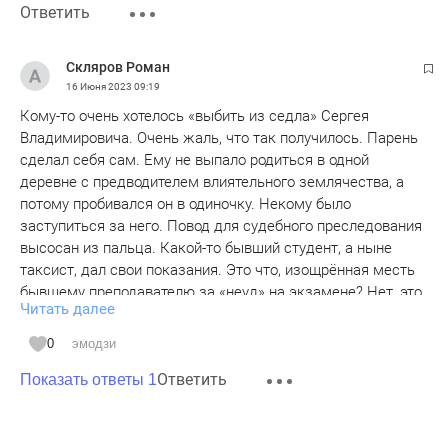
Ответить
Скляров Роман
16 Июня 2023
09:19
Кому-то очень хотелось «выбить из седла» Сергея
Владимировича. Очень жаль, что так получилось. Парень
сделал себя сам. Ему не выпало родиться в одной
деревне с предводителем влиятельного землячества, а
потому пробивался он в одиночку. Некому было
заступиться за него. Повод для судебного преследования
высосан из пальца. Какой-то бывший студент, а ныне
таксист, дал свои показания. Это что, изощрённая месть
бывшему преподавателю за «неуд» на экзамене? Нет, это
Читать далее
всего лишь спусковой механизм выстроенной кем-то
зловещей схемы расправы. А в итоге талантливому
0
эмодзи
учёному и организатору науки сломана не только карьера,
Ответить
а и вся жизнь. Очень жаль парня. Приходилось
Показать ответы 1
пересекаться с Сергеем Владимировичем лично.
Порядочный, интеллигентный и умный человек. За всей
этой историей, как говорится, «шевелятся чьи-то уши», а