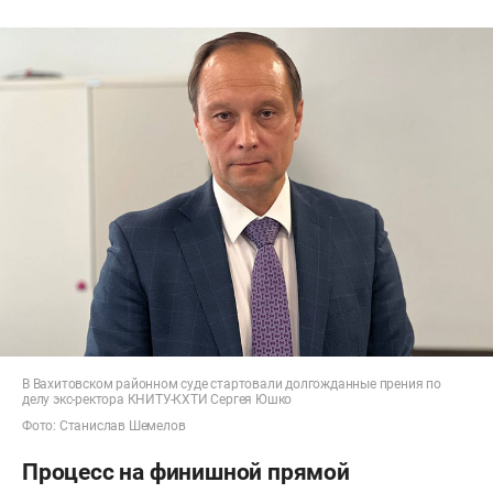
В Вахитовском районном суде стартовали долгожданные прения по
делу экс-ректора КНИТУ-КХТИ Сергея Юшко
Фото: Станислав Шемелов
Процесс на финишной прямой