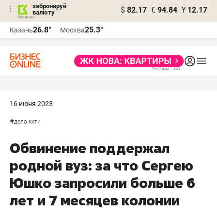
забронируй
$
82.17
€
94.84
¥
12.17
валюту
26.8°
25.3°
Казань
Москва
16 июня 2023
#
дело кхти
Обвинение поддержал
родной вуз: за что Сергею
Юшко запросили больше 6
лет и 7 месяцев колонии