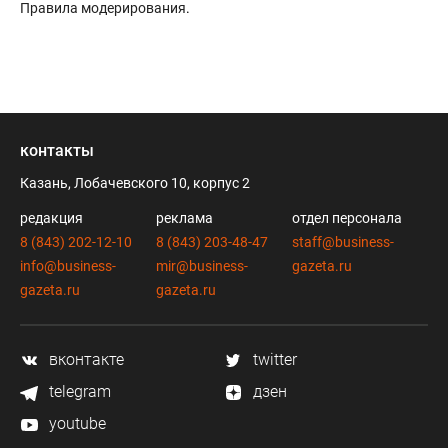
Правила модерирования
.
контакты
Казань, Лобачевского 10, корпус 2
редакция
реклама
отдел персонала
8 (843) 202-12-10
8 (843) 203-48-47
staff@business-
info@business-
mir@business-
gazeta.ru
gazeta.ru
gazeta.ru
вконтакте
twitter
telegram
дзен
youtube