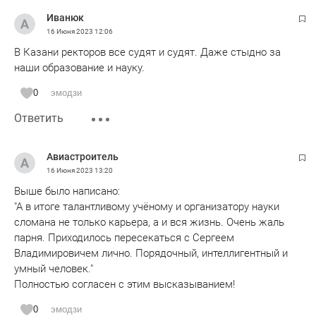
Иванюк
16 Июня 2023
12:06
В Казани ректоров все судят и судят. Даже стыдно за
наши образование и науку.
0
эмодзи
Ответить
Авиастроитель
16 Июня 2023
13:20
Выше было написано:
"А в итоге талантливому учёному и организатору науки
сломана не только карьера, а и вся жизнь. Очень жаль
парня. Приходилось пересекаться с Сергеем
Владимировичем лично. Порядочный, интеллигентный и
умный человек."
Полностью согласен с этим высказыванием!
0
эмодзи