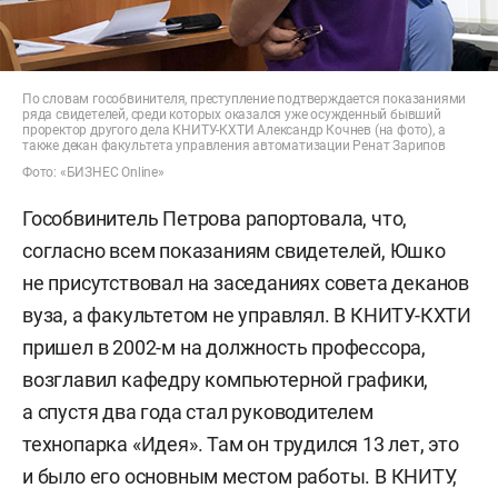
По словам гособвинителя, преступление подтверждается показаниями
ряда свидетелей, среди которых оказался уже осужденный бывший
проректор другого дела КНИТУ-КХТИ Александр Кочнев (на фото), а
также декан факультета управления автоматизации Ренат Зарипов
Фото: «БИЗНЕС Online»
Гособвинитель Петрова рапортовала, что,
согласно всем показаниям свидетелей, Юшко
не присутствовал на заседаниях совета деканов
вуза, а факультетом не управлял. В КНИТУ-КХТИ
пришел в 2002-м на должность профессора,
возглавил кафедру компьютерной графики,
а спустя два года стал руководителем
технопарка «Идея». Там он трудился 13 лет, это
и было его основным местом работы. В КНИТУ,